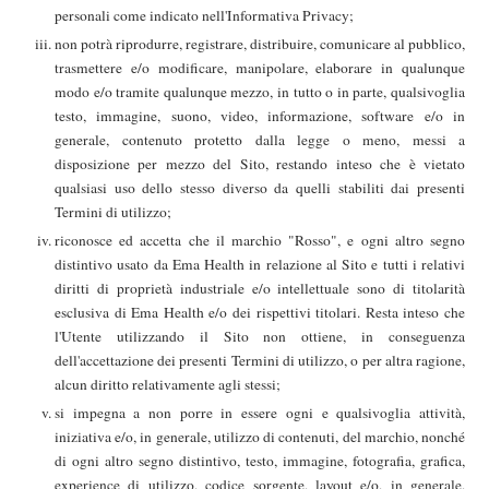
personali come indicato nell'Informativa Privacy;
non potrà riprodurre, registrare, distribuire, comunicare al pubblico,
trasmettere e/o modificare, manipolare, elaborare in qualunque
modo e/o tramite qualunque mezzo, in tutto o in parte, qualsivoglia
testo, immagine, suono, video, informazione, software e/o in
generale, contenuto protetto dalla legge o meno, messi a
disposizione per mezzo del Sito, restando inteso che è vietato
qualsiasi uso dello stesso diverso da quelli stabiliti dai presenti
Termini di utilizzo;
riconosce ed accetta che il marchio "Rosso", e ogni altro segno
distintivo usato da Ema Health in relazione al Sito e tutti i relativi
diritti di proprietà industriale e/o intellettuale sono di titolarità
esclusiva di Ema Health e/o dei rispettivi titolari. Resta inteso che
l'Utente utilizzando il Sito non ottiene, in conseguenza
dell'accettazione dei presenti Termini di utilizzo, o per altra ragione,
alcun diritto relativamente agli stessi;
si impegna a non porre in essere ogni e qualsivoglia attività,
iniziativa e/o, in generale, utilizzo di contenuti, del marchio, nonché
di ogni altro segno distintivo, testo, immagine, fotografia, grafica,
experience di utilizzo, codice sorgente, layout e/o, in generale,