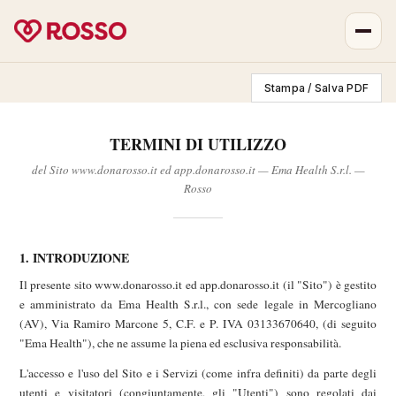
Stampa / Salva PDF
TERMINI DI UTILIZZO
del Sito www.donarosso.it ed app.donarosso.it — Ema Health S.r.l. —
Rosso
1. INTRODUZIONE
Il presente sito www.donarosso.it ed app.donarosso.it (il "Sito") è gestito
e amministrato da Ema Health S.r.l., con sede legale in Mercogliano
(AV), Via Ramiro Marcone 5, C.F. e P. IVA 03133670640, (di seguito
"Ema Health"), che ne assume la piena ed esclusiva responsabilità.
L'accesso e l'uso del Sito e i Servizi (come infra definiti) da parte degli
utenti e visitatori (congiuntamente, gli "Utenti") sono regolati dai