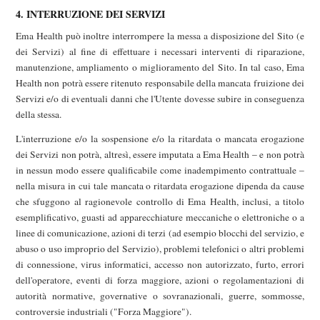
4. INTERRUZIONE DEI SERVIZI
Ema Health può inoltre interrompere la messa a disposizione del Sito (e
dei Servizi) al fine di effettuare i necessari interventi di riparazione,
manutenzione, ampliamento o miglioramento del Sito. In tal caso, Ema
Health non potrà essere ritenuto responsabile della mancata fruizione dei
Servizi e/o di eventuali danni che l'Utente dovesse subire in conseguenza
della stessa.
L'interruzione e/o la sospensione e/o la ritardata o mancata erogazione
dei Servizi non potrà, altresì, essere imputata a Ema Health – e non potrà
in nessun modo essere qualificabile come inadempimento contrattuale –
nella misura in cui tale mancata o ritardata erogazione dipenda da cause
che sfuggono al ragionevole controllo di Ema Health, inclusi, a titolo
esemplificativo, guasti ad apparecchiature meccaniche o elettroniche o a
linee di comunicazione, azioni di terzi (ad esempio blocchi del servizio, e
abuso o uso improprio del Servizio), problemi telefonici o altri problemi
di connessione, virus informatici, accesso non autorizzato, furto, errori
dell'operatore, eventi di forza maggiore, azioni o regolamentazioni di
autorità normative, governative o sovranazionali, guerre, sommosse,
controversie industriali ("Forza Maggiore").