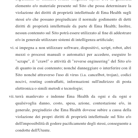
elemento e/o materiale presente sul Sito che possa determinare la
violazione dei diritti di proprietà intellettuale di Ema Health sugli
stessi e/o che possano pregiudicare il normale godimento di detti
diritti di proprietà intellettuale da parte di Ema Health; Inoltre,
nessun contenuto sul Sito potrà essere utilizzato al fine di addestrare
e/o in generale utilizzare sistemi di intelligenza artificiale;
si impegna a non utilizzare software, dispositivi, script, robot, altri
mezzi o processi manuali o automatici per accedere, eseguire lo
"scrape", il "crawl" o attività di "reverse engineering" del Sito e/o
di quanto in essi contenuto; nonché danneggiare o interferire con il
Sito nonché attraverso l'uso di virus (i.a. cancelbot, trojan), codici
nocivi, routing contraffatti, informazioni sull'indirizzo di posta
elettronica o simili metodi e tecnologie;
terrà manlevato e indenne Ema Health da ogni e da ogni e
qualsivoglia danno, costo, spesa, azione, contestazione e/o, in
generale, pregiudizio che Ema Health dovesse subire a causa della
violazione dei propri diritti di proprietà intellettuale sul Sito e/o
dell'impossibilità di godere pacificamente degli stessi, conseguente a
condotte dell'Utente.