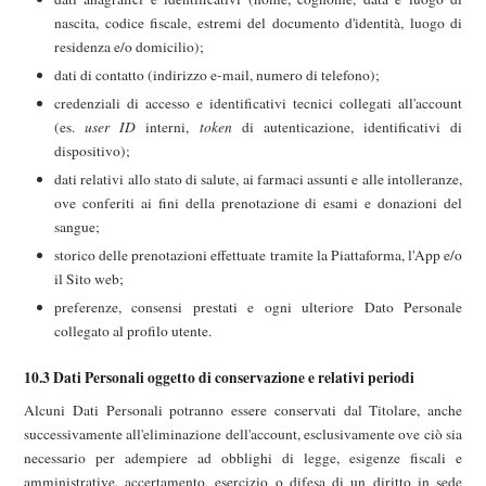
nascita, codice fiscale, estremi del documento d'identità, luogo di
residenza e/o domicilio);
dati di contatto (indirizzo e-mail, numero di telefono);
credenziali di accesso e identificativi tecnici collegati all'account
(es.
user ID
interni,
token
di autenticazione, identificativi di
dispositivo);
dati relativi allo stato di salute, ai farmaci assunti e alle intolleranze,
ove conferiti ai fini della prenotazione di esami e donazioni del
sangue;
storico delle prenotazioni effettuate tramite la Piattaforma, l'App e/o
il Sito web;
preferenze, consensi prestati e ogni ulteriore Dato Personale
collegato al profilo utente.
10.3 Dati Personali oggetto di conservazione e relativi periodi
Alcuni Dati Personali potranno essere conservati dal Titolare, anche
successivamente all'eliminazione dell'account, esclusivamente ove ciò sia
necessario per adempiere ad obblighi di legge, esigenze fiscali e
amministrative, accertamento, esercizio o difesa di un diritto in sede