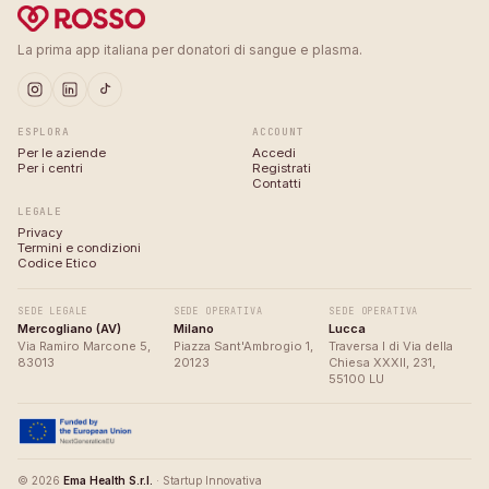
La prima app italiana per donatori di sangue e plasma.
ESPLORA
ACCOUNT
Per le aziende
Accedi
Per i centri
Registrati
Contatti
LEGALE
Privacy
Termini e condizioni
Codice Etico
SEDE LEGALE
SEDE OPERATIVA
SEDE OPERATIVA
Mercogliano (AV)
Milano
Lucca
Via Ramiro Marcone 5,
Piazza Sant'Ambrogio 1,
Traversa I di Via della
83013
20123
Chiesa XXXII, 231,
55100 LU
© 2026
Ema Health S.r.l.
· Startup Innovativa