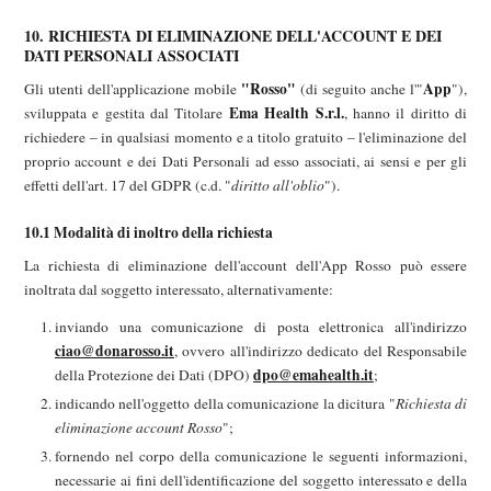
10. RICHIESTA DI ELIMINAZIONE DELL'ACCOUNT E DEI
DATI PERSONALI ASSOCIATI
"Rosso"
App
Gli utenti dell'applicazione mobile
(di seguito anche l'"
"),
Ema Health S.r.l.
sviluppata e gestita dal Titolare
, hanno il diritto di
richiedere – in qualsiasi momento e a titolo gratuito – l'eliminazione del
proprio account e dei Dati Personali ad esso associati, ai sensi e per gli
effetti dell'art. 17 del GDPR (c.d. "
diritto all'oblio
").
10.1 Modalità di inoltro della richiesta
La richiesta di eliminazione dell'account dell'App Rosso può essere
inoltrata dal soggetto interessato, alternativamente:
inviando una comunicazione di posta elettronica all'indirizzo
ciao@donarosso.it
, ovvero all'indirizzo dedicato del Responsabile
dpo@emahealth.it
della Protezione dei Dati (DPO)
;
indicando nell'oggetto della comunicazione la dicitura "
Richiesta di
eliminazione account Rosso
";
fornendo nel corpo della comunicazione le seguenti informazioni,
necessarie ai fini dell'identificazione del soggetto interessato e della