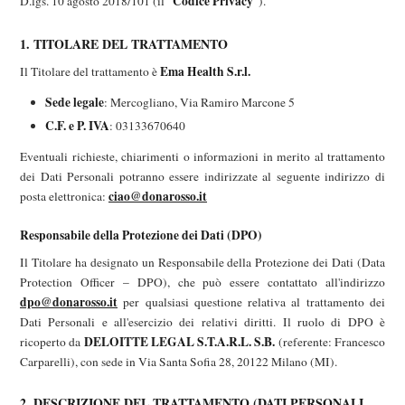
Codice Privacy
D.lgs. 10 agosto 2018/101 (il "
").
1. TITOLARE DEL TRATTAMENTO
Ema Health S.r.l.
Il Titolare del trattamento è
Sede legale
: Mercogliano, Via Ramiro Marcone 5
C.F. e P. IVA
: 03133670640
Eventuali richieste, chiarimenti o informazioni in merito al trattamento
dei Dati Personali potranno essere indirizzate al seguente indirizzo di
ciao@donarosso.it
posta elettronica:
Responsabile della Protezione dei Dati (DPO)
Il Titolare ha designato un Responsabile della Protezione dei Dati (Data
Protection Officer – DPO), che può essere contattato all'indirizzo
dpo@donarosso.it
per qualsiasi questione relativa al trattamento dei
Dati Personali e all'esercizio dei relativi diritti. Il ruolo di DPO è
DELOITTE LEGAL S.T.A.R.L. S.B.
ricoperto da
(referente: Francesco
Carparelli), con sede in Via Santa Sofia 28, 20122 Milano (MI).
2. DESCRIZIONE DEL TRATTAMENTO (DATI PERSONALI,